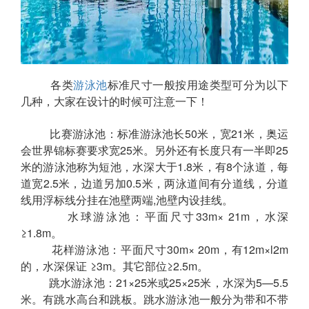
各类
标准尺寸一般按用途类型可分为以下
游泳池
几种，大家在设计的时候可注意一下！
比赛游泳池：标准游泳池长50米，宽21米，奥运
会世界锦标赛要求宽25米。另外还有长度只有一半即25
米的游泳池称为短池，水深大于1.8米，有8个泳道，每
道宽2.5米，边道另加0.5米，两泳道间有分道线，分道
线用浮标线分挂在池壁两端,池壁内设挂线。
水球游泳池：平面尺寸33m× 21m，水深
≥1.8m。
花样游泳池：平面尺寸30m× 20m，有12m×l2m
的，水深保证 ≥3m。其它部位≥2.5m。
跳水游泳池：21×25米或25×25米，水深为5—5.5
米。有跳水高台和跳板。跳水游泳池一般分为带和不带