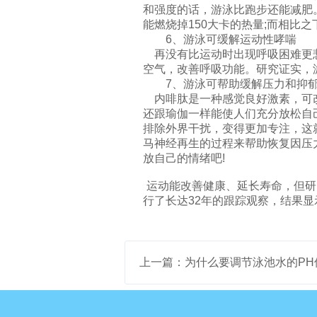
和强度的话，游泳比跑步还能减肥。
能燃烧掉150大卡的热量;而相比
6、游泳可缓解运动性哮喘
再没有比运动时出现呼吸困难更悲
空气，改善呼吸功能。研究证实，
7、游泳可帮助缓解压力和抑
内啡肽是一种感觉良好激素，可改
还跟瑜伽一样能使人们充分放松自
排除外界干扰，变得更加专注，这
马神经再生的过程来帮助恢复因压
放自己的情绪吧!
运动能改善健康、延长寿命，但研究
行了长达32年的跟踪观察，结果
上一篇：为什么要调节泳池水的PH