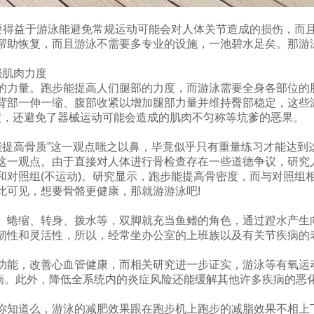
主要得益于游泳能避免常规运动可能会对人体关节造成的损伤，而
帮助恢复，而且游泳不需要多专业的设施，一池碧水足矣。那游
肌肉力度
力量。跑步能提高人们腿部的力度，而游泳需要全身各部位的肌
背部一伸一缩、腹部收紧以增加腿部力量并维持臀部稳定，这些
力度，还避免了器械运动可能会造成的肌肉不匀称等坑爹的恶果。
高骨质”这一观点嗤之以鼻，毕竟似乎只有重量练习才能达到
这一观点。由于直接对人体进行骨检查存在一些道德争议，研究
和对照组(不运动)。研究显示，跑步能提高骨密度，而与对照组
此可见，想要骨骼更健康，那就游游泳吧!
蜷缩、转身、拨水等，双脚就充当鱼鳍的角色，通过蹬水产生
韧性和灵活性，所以，经常坐办公室的上班族以及有关节疾病的
能，改善心血管健康，而相关研究进一步证实，游泳等有氧运
疾病。此外，降低全系统内的炎症风险还能缓解其他许多疾病的恶
知道么，游泳的减肥效果跟在跑步机上跑步的减脂效果不相上