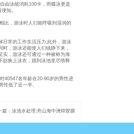
自由泳能消耗100卡，而蝶泳更是
看便知。
相比，游泳时人们能呼吸到湿润的
。
日常的工作生活压力;此外，游泳
同时，游泳还能使人们镇静下来，
证实，游泳还可通过一种被称为海
不妨换上泳衣，跳到泳池里尽情释
547名年龄在20-90岁的男性进
男性低了近一半。
一篇：泳池水处理:舟山海中洲焊胶膜