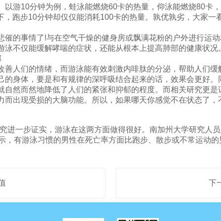
以游10分钟为例，蛙泳能燃烧60卡的热量，仰泳能燃烧80卡，
之下，跑步10分钟却仅仅能消耗100卡的热量。孰优孰劣，大家一
催的事情了!与在空气干燥的健身房或飘满花粉的户外进行运动
游泳不仅能缓解哮喘的症状，还能从根本上提高肺部的健康状况
郁
善人们的情绪，而游泳能有效刺激内啡肽的分泌，帮助人们缓解
己的身体，要是和有规律的深呼吸结合起来的话，效果会更好。
就自然而然地降低了人们的紧张和抑郁的程度。而相关研究更是
力而出现受损的大脑功能。所以，如果哪天你感觉不在状态了，
进一步证实，游泳在这两方面做得很好。南加州大学研究人员对40
显示，有游泳习惯的男性在死亡率方面比跑步、散步或不常运动的
值
下