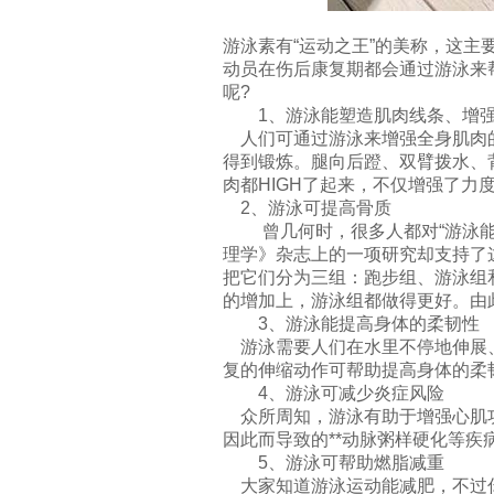
游泳素有“运动之王”的美称，这
动员在伤后康复期都会通过游泳来
呢?
1、游泳能塑造肌肉线条、增强
人们可通过游泳来增强全身肌肉的
得到锻炼。腿向后蹬、双臂拨水、
肉都HIGH了起来，不仅增强了
2、游泳可提高骨质
曾几何时，很多人都对“游泳能提
理学》杂志上的一项研究却支持了
把它们分为三组：跑步组、游泳组
的增加上，游泳组都做得更好。由
3、游泳能提高身体的柔韧性
游泳需要人们在水里不停地伸展、
复的伸缩动作可帮助提高身体的柔
4、游泳可减少炎症风险
众所周知，游泳有助于增强心肌功
因此而导致的**动脉粥样硬化等
5、游泳可帮助燃脂减重
大家知道游泳运动能减肥，不过你