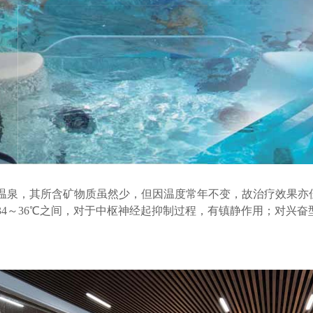
温泉，其所含矿物质虽然少，但因温度常年不变，故治疗效果亦
34～36℃之间，对于中枢神经起抑制过程，有镇静作用；对兴